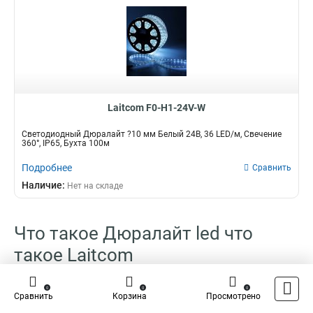
Laitcom F0-H1-24V-W
Светодиодный Дюралайт ?10 мм Белый 24В, 36 LED/м, Свечение
360°, IP65, Бухта 100м
Подробнее
Сравнить
Наличие:
Нет на складе
Что такое Дюралайт led что
такое Laitcom
Дюралайт led что такое Laitcom - инновационное осветительное
0
0
0
Сравнить
Корзина
Просмотрено
устройство, которое стало реальным прорывом в области освещения.
Было бы плохо, если бы мы не отметили то, что благодаря