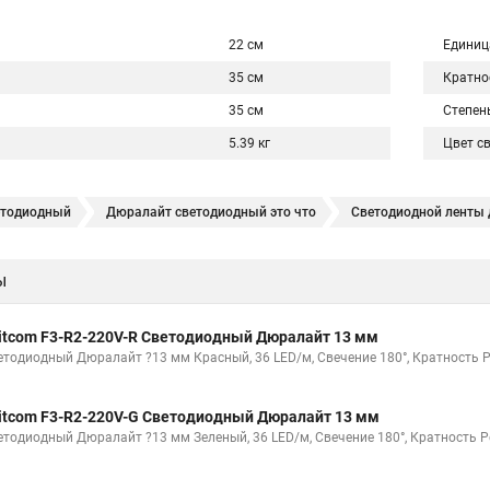
22 см
Единиц
35 см
Кратно
35 см
Степен
5.39 кг
Цвет с
етодиодный
Дюралайт светодиодный это что
Светодиодной ленты
дюралайт
Дюралайт гирлянда что это
Уличные дюралайт
Куп
ы
Дюралайт светодиодный что это
Контроллеры для дюралайт
Ч
Дюралайт от 220
Дюралайт на 220
Дюралайт уличный 100м
itcom F3-R2-220V-R Светодиодный Дюралайт 13 мм
ветодиодный
Дюралайт мультиколор
Дюралайт плоский
Гирл
етодиодный Дюралайт ?13 мм Красный, 36 LED/м, Свечение 180°, Кратность Р
алайт
Что такое светодиодный дюралайт
Дюралайт уличный купи
itcom F3-R2-220V-G Светодиодный Дюралайт 13 мм
Дюралайт не светодиодный
Дюралайт уличные
Дюралайт свето
етодиодный Дюралайт ?13 мм Зеленый, 36 LED/м, Свечение 180°, Кратность Ре
Контроллер к дюралайту
Что такое дюралайт led
Светодиодные л