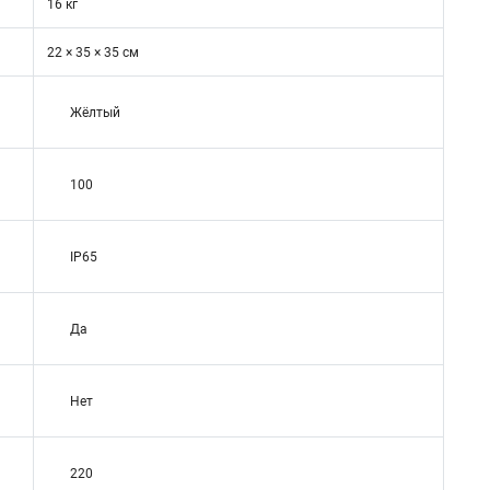
16 кг
22 × 35 × 35 см
Жёлтый
100
IP65
Да
Нет
220