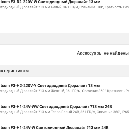
itcom F3-R2-220V-W Светодиодный Дюралайт 13 мм
ный лента
Ленты светодиодные дюралайт
Дюралайт светодиодны
етодиодный Дюралайт ?13 мм Белый, 36 LED/м, Свечение 180°, Кратность Резк
упить дюралайта
Дюралайт светодиодный тех
Дюралайт что это 
то что
Дюралайт светодиодный купить
Дюралайт это что такое с
лайту
Дюралайт белый
Купим дюралайт
Лента дюралайт све
айт лента
Rgb дюралайт
Дюралайт купить что это
Дюралайт
ветодиодный
Дюралайт неон найт
Дюралайт светодиодный купить
Аксессуары не найдены
ый дюралайт
Гирлянды дюралайт купить
Дюралайт уличный что э
актеристикам
itcom F3-H2-220V-Y Светодиодный Дюралайт 13 мм
етодиодный Дюралайт ?13 мм Желтый, 36 LED/м, Свечение 360°, Кратность Ре
itcom F3-H1-24V-WW Светодиодный Дюралайт ?13 мм 24В
етодиодный Дюралайт ?13 мм Тепло-Белый 24В, 36 LED/м, Свечение 360°, IP65
itcom F3-H1-24V-W Светодиодный Дюралайт ?13 мм 24В