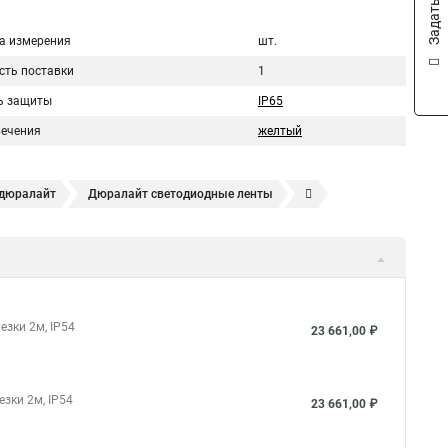
а измерения
шт.
сть поставки
1
ь защиты
IP65
вечения
желтый
 дюралайт
Дюралайт светодиодные ленты
и дюралайт
Дюралайт светодиодный led
то такое дюралайт светодиодный
Дюралайт гирлянда это
Дюралайт led что такое
Дюралайт контроллер своими
янда дюралайт что это
Светодиодный дюралайт что это
езки 2м, IP54
23 661,00 ₽
ть
Дюралайт светодиодный что такое
Дюралайт куплю
диодный круглый
Куплю дюралайт
Дюралайт купит
зки 2м, IP54
23 661,00 ₽
ента дюралайт
Что такое дюралайт уличный