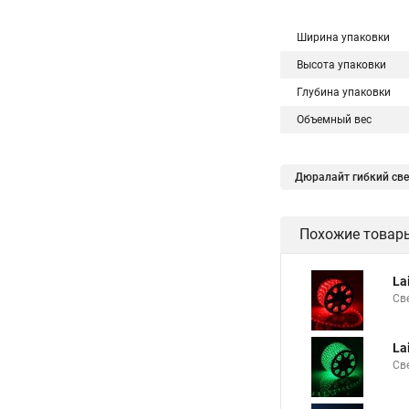
Ширина упаковки
Высота упаковки
Глубина упаковки
Объемный вес
Дюралайт гибкий св
Шнур светодиодный 
Похожие товар
Дюралайты купить
Дюралайта купить
La
Круглый дюралайт с
Св
Контроллеры на дюр
La
Трубка дюралайт
Св
Дюралайт 100м