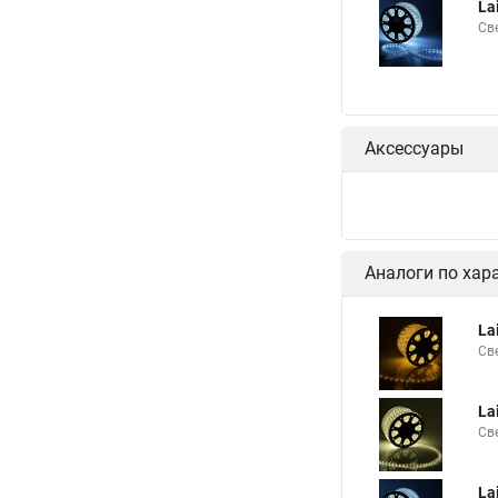
La
Дюралайт светодиод
Св
Led дюралайт
К
Дюралайт уличный э
Контроллеры к дюра
Аксессуары
Светодиодный дюрал
Дюралайт круглый с
Светодиодный кругл
Аналоги по хар
La
Св
La
Св
La