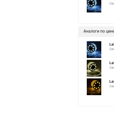
Св
Аналоги по цен
La
Св
La
Св
La
Св