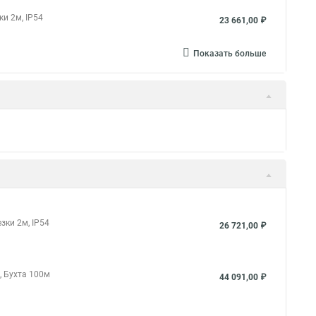
й уличный гибкий
Уличные светодиодные дюралайт
и 2м, IP54
23 661,00 ₽
светодиодный
Дюралайт светодиодный 20 метров
ветодиодный
Дюралайт гирлянда это что
Показать больше
тодиодные
Светодиодный дюралайт круглый
 уличный
Дюралайтом купить
Дюралайт к 220
 в
Купить все к дюралайту
то
Дюралайт rgb
зки 2м, IP54
26 721,00 ₽
, Бухта 100м
44 091,00 ₽