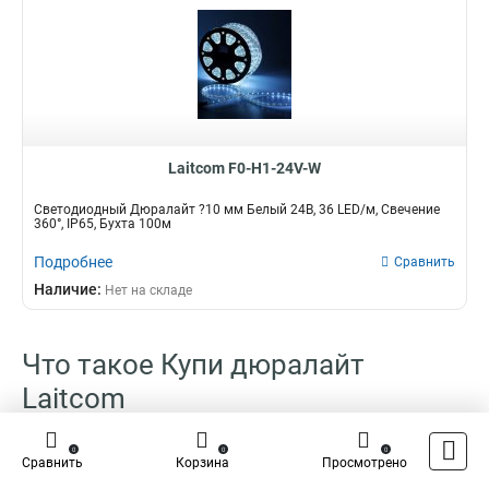
Laitcom F0-H1-24V-W
Светодиодный Дюралайт ?10 мм Белый 24В, 36 LED/м, Свечение
360°, IP65, Бухта 100м
Подробнее
Сравнить
Наличие:
Нет на складе
Что такое Купи дюралайт
Laitcom
Дюралайт Laitcom - это инноваторский материал, который наконец-
0
0
0
Сравнить
Корзина
Просмотрено
то завоевывает популярность на рынке благодаря своим, как всем
известно, неповторимым свойствам и широкому диапазону внедрения.