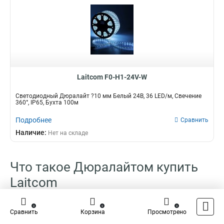
Laitcom F0-H1-24V-W
Светодиодный Дюралайт ?10 мм Белый 24В, 36 LED/м, Свечение
360°, IP65, Бухта 100м
Подробнее
Сравнить
Наличие:
Нет на складе
Что такое Дюралайтом купить
Laitcom
Дюралайтом – это инноваторский материал, который завоевывает
0
0
0
Сравнить
Корзина
Просмотрено
все огромную популярность на рынке строй и материалов отделки. И
даже не надо и говорить о том, что превосходные технические