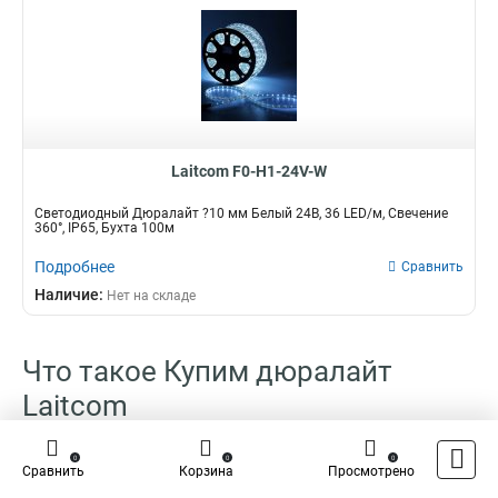
Laitcom F0-H1-24V-W
Светодиодный Дюралайт ?10 мм Белый 24В, 36 LED/м, Свечение
360°, IP65, Бухта 100м
Подробнее
Сравнить
Наличие:
Нет на складе
Что такое Купим дюралайт
Laitcom
Дюралайт Laitcom - инноваторский материал, который завоевывает
0
0
0
Сравнить
Корзина
Просмотрено
все огромную популярность на рынке строй и материалов отделки. И
даже не надо и говорить о том, что его, как многие думают,