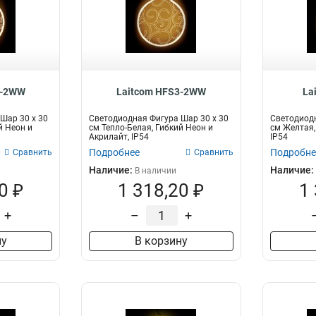
2-2WW
Laitcom HFS3-2WW
La
Шар 30 x 30
Светодиодная Фигура Шар 30 x 30
Светодиодн
й Неон и
см Тепло-Белая, Гибкий Неон и
см Желтая,
Акрилайт, IP54
IP54
Подробнее
Подробне
Сравнить
Сравнить
Наличие:
Наличие:
В наличии
0 ₽
1 318,20 ₽
1
+
–
+
ну
В корзину