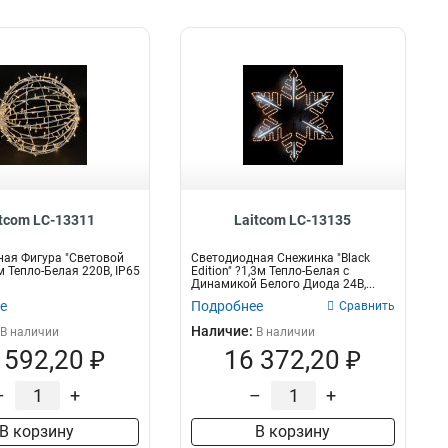
itcom LC-13311
Laitcom LC-13135
ая Фигура "Световой
Светодиодная Снежинка "Black
м Тепло-Белая 220В, IP65
Edition" ?1,3м Тепло-Белая с
Динамикой Белого Диода 24В,...
е
Подробнее
Сравнить
Наличие:
В наличии
В наличии
 592,20 ₽
16 372,20 ₽
–
+
–
+
В корзину
В корзину