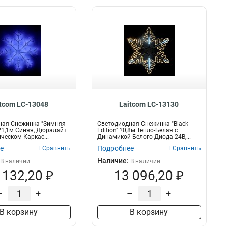
itcom LC-13048
Laitcom LC-13130
ная Снежинка "Зимняя
Светодиодная Снежинка "Black
?1,1м Синяя, Дюралайт
Edition" ?0,8м Тепло-Белая с
ческом Каркас...
Динамикой Белого Диода 24В,...
е
Подробнее
Сравнить
Сравнить
Наличие:
В наличии
В наличии
 132,20 ₽
13 096,20 ₽
–
+
–
+
В корзину
В корзину