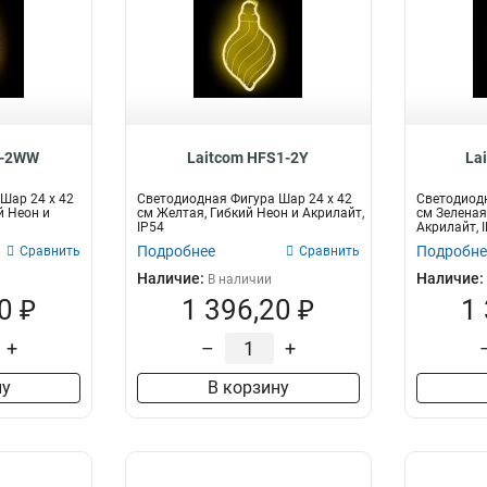
1-2WW
Laitcom HFS1-2Y
La
Шар 24 x 42
Светодиодная Фигура Шар 24 x 42
Светодиодн
й Неон и
см Желтая, Гибкий Неон и Акрилайт,
см Зеленая
IP54
Акрилайт, 
Подробнее
Подробне
Сравнить
Сравнить
Наличие:
Наличие:
В наличии
0 ₽
1 396,20 ₽
1
+
–
+
ну
В корзину