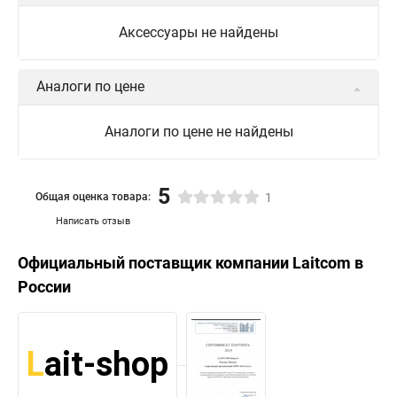
Светодиодные фигуры уличные
Аксессуары не найдены
Светодиодные уличные фигуры
Светодиодные фигура купить
Фигура светодиодные
Аналоги по цене
Светодиодный фигуры
Светодиодные фигур
Аналоги по цене не найдены
Что такое светодиодная фигура
Светодиодные новогодние фигуры
5
Общая оценка товара:
1
Новогодние светодиодные фигуры
Светодиодная фигура
Написать отзыв
Официальный поставщик компании
Laitcom
в
России