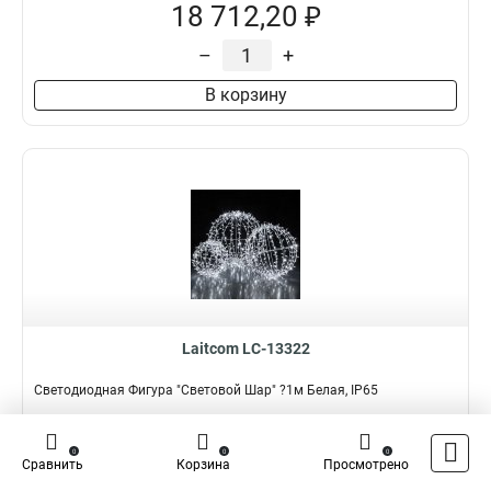
18 712,20 ₽
–
+
В корзину
Laitcom LC-13322
Светодиодная Фигура "Световой Шар" ?1м Белая, IP65
Подробнее
Сравнить
0
0
0
Сравнить
Корзина
Просмотрено
Наличие:
В наличии